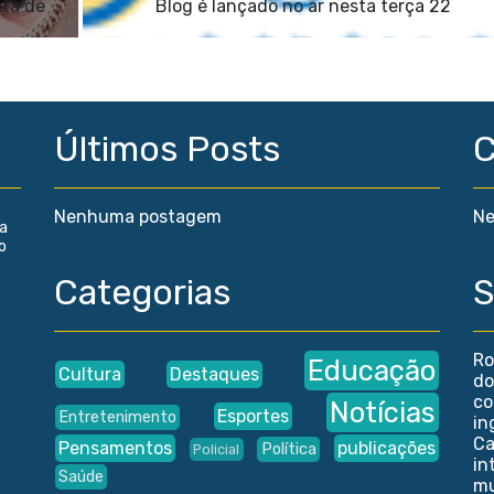
ita de
Blog é lançado no ar nesta terça 22
Últimos Posts
C
Nenhuma postagem
Ne
ca
o
Categorias
S
Ro
Educação
Cultura
Destaques
do
co
Notícias
Esportes
Entretenimento
in
Ca
Pensamentos
publicações
Política
Policial
in
Saúde
mu