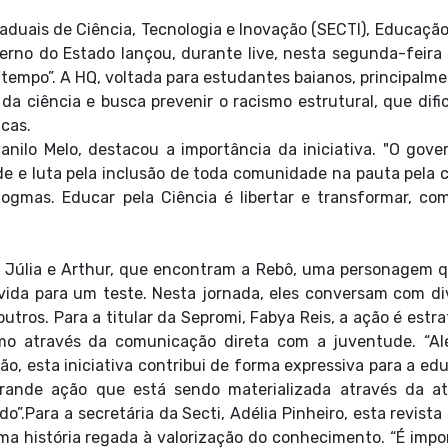
taduais de Ciência, Tecnologia e Inovação (SECTI), Educação
rno do Estado lançou, durante live, nesta segunda-feira (
 tempo”. A HQ, voltada para estudantes baianos, principalme
da ciência e busca prevenir o racismo estrutural, que difi
icas.
nilo Melo, destacou a importância da iniciativa. "O gove
e e luta pela inclusão de toda comunidade na pauta pela c
ogmas. Educar pela Ciência é libertar e transformar, co
, Júlia e Arthur, que encontram a Rebô, uma personagem q
ida para um teste. Nesta jornada, eles conversam com di
outros. Para a titular da Sepromi, Fabya Reis, a ação é estr
mo através da comunicação direta com a juventude. “A
ção, esta iniciativa contribui de forma expressiva para a e
grande ação que está sendo materializada através da a
o”.Para a secretária da Secti, Adélia Pinheiro, esta revist
a história regada à valorização do conhecimento. “É impo