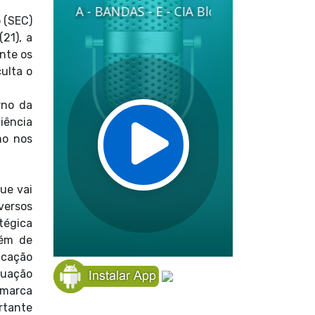
 (SEC)
21), a
nte os
culta o
rno da
iência
mo nos
ue vai
versos
atégica
lém de
ducação
tuação
a marca
rtante