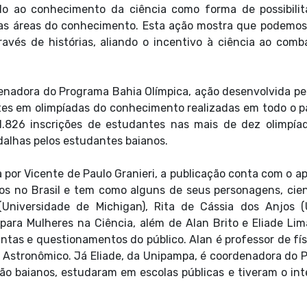
o ao conhecimento da ciência como forma de possibilit
sas áreas do conhecimento. Esta ação mostra que podemos
avés de histórias, aliando o incentivo à ciência ao comb
denadora do Programa Bahia Olímpica, ação desenvolvida pe
tes em olimpíadas do conhecimento realizadas em todo o pa
1.826 inscrições de estudantes nas mais de dez olimpía
alhas pelos estudantes baianos.
a por Vicente de Paulo Granieri, a publicação conta com o a
s no Brasil e tem como alguns de seus personagens, cien
(Universidade de Michigan), Rita de Cássia dos Anjos (
ara Mulheres na Ciência, além de Alan Brito e Eliade Lim
ntas e questionamentos do público. Alan é professor de fís
 Astronômico. Já Eliade, da Unipampa, é coordenadora do P
o baianos, estudaram em escolas públicas e tiveram o int