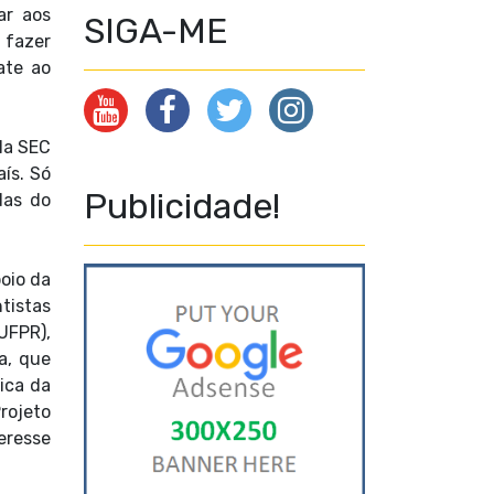
ar aos
SIGA-ME
 fazer
ate ao
la SEC
ís. Só
Publicidade!
das do
poio da
tistas
UFPR),
a, que
ica da
rojeto
eresse