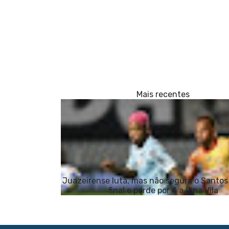
Juazeirense luta, mas não segura o Santos
final e perde por 4 a 0 na Vila