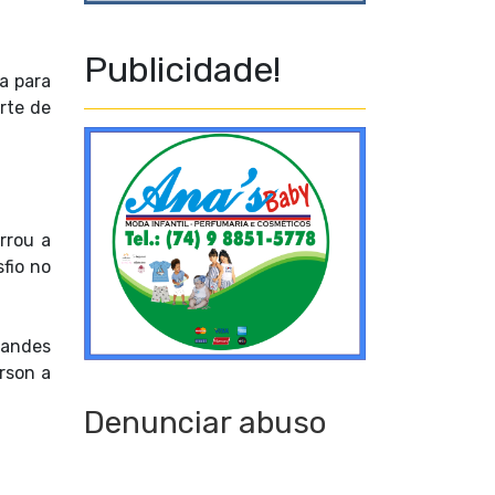
Publicidade!
la para
orte de
rrou a
fio no
nandes
rson a
Denunciar abuso