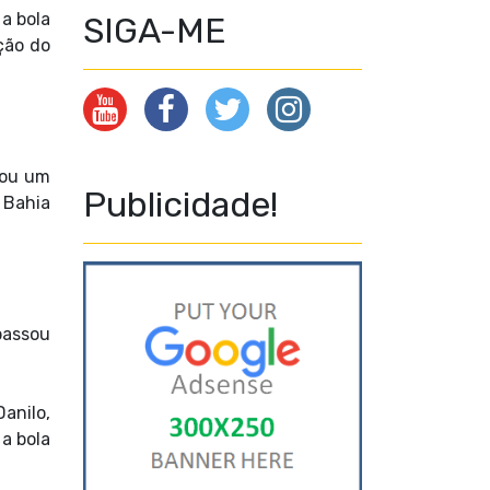
a bola
SIGA-ME
ção do
tou um
Publicidade!
 Bahia
passou
anilo,
 a bola