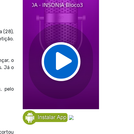
a (28),
tição.
çar, o
s. Já o
, pelo
 cortou