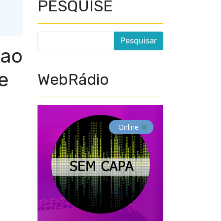
PESQUISE
 ao
e
WebRádio