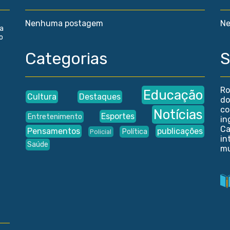
Nenhuma postagem
Ne
ca
o
Categorias
S
Ro
Educação
Cultura
Destaques
do
co
Notícias
Esportes
Entretenimento
in
Ca
Pensamentos
publicações
Política
Policial
in
Saúde
mu